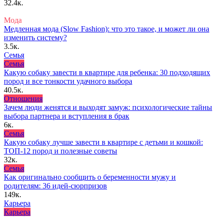
32.4к.
Мода
Медленная мода (Slow Fashion): что это такое, и может ли она
изменить систему?
3.5к.
Семья
Семья
Какую собаку завести в квартире для ребенка: 30 подходящих
пород и все тонкости удачного выбора
40.5к.
Отношения
Зачем люди женятся и выходят замуж: психологические тайны
выбора партнера и вступления в брак
6к.
Семья
Какую собаку лучше завести в квартире с детьми и кошкой:
ТОП-12 пород и полезные советы
32к.
Семья
Как оригинально сообщить о беременности мужу и
родителям: 36 идей-сюрпризов
149к.
Карьера
Карьера