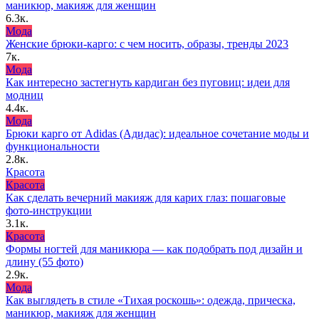
маникюр, макияж для женщин
6.3к.
Мода
Женские брюки-карго: с чем носить, образы, тренды 2023
7к.
Мода
Как интересно застегнуть кардиган без пуговиц: идеи для
модниц
4.4к.
Мода
Брюки карго от Adidas (Адидас): идеальное сочетание моды и
функциональности
2.8к.
Красота
Красота
Как сделать вечерний макияж для карих глаз: пошаговые
фото-инструкции
3.1к.
Красота
Формы ногтей для маникюра — как подобрать под дизайн и
длину (55 фото)
2.9к.
Мода
Как выглядеть в стиле «Тихая роскошь»: одежда, прическа,
маникюр, макияж для женщин