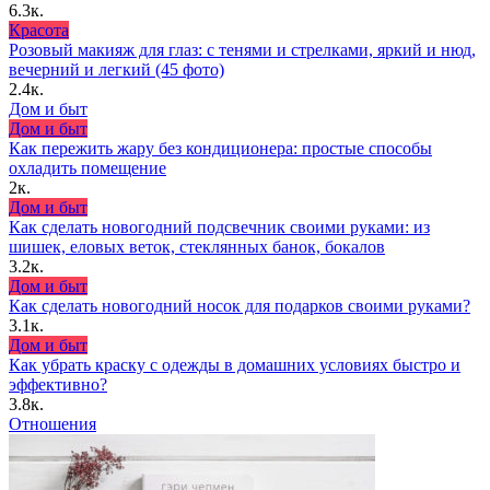
6.3к.
Красота
Розовый макияж для глаз: с тенями и стрелками, яркий и нюд,
вечерний и легкий (45 фото)
2.4к.
Дом и быт
Дом и быт
Как пережить жару без кондиционера: простые способы
охладить помещение
2к.
Дом и быт
Как сделать новогодний подсвечник своими руками: из
шишек, еловых веток, стеклянных банок, бокалов
3.2к.
Дом и быт
Как сделать новогодний носок для подарков своими руками?
3.1к.
Дом и быт
Как убрать краску с одежды в домашних условиях быстро и
эффективно?
3.8к.
Отношения