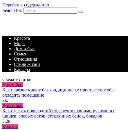
Перейти к содержанию
Search for:
Красота
Мода
Дом и быт
Семья
Отношения
Стиль жизни
Карьера
Свежие статьи
Дом и быт
Как пережить жару без кондиционера: простые способы
охладить помещение
2к.
Дом и быт
Как сделать новогодний подсвечник своими руками: из
шишек, еловых веток, стеклянных банок, бокалов
3.2к.
Красота