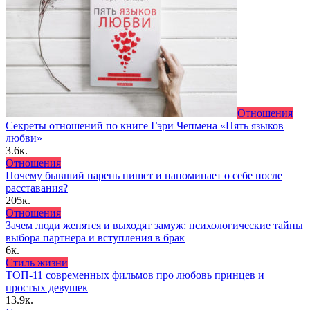
Отношения
Секреты отношений по книге Гэри Чепмена «Пять языков
любви»
3.6к.
Отношения
Почему бывший парень пишет и напоминает о себе после
расставания?
205к.
Отношения
Зачем люди женятся и выходят замуж: психологические тайны
выбора партнера и вступления в брак
6к.
Стиль жизни
ТОП-11 современных фильмов про любовь принцев и
простых девушек
13.9к.