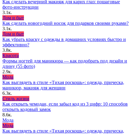
Как сделать вечерний макияж для карих глаз: пошаговые
фото-инструкции
3.1к.
Дом и быт
Как сделать новогодний носок для подарков своими руками?
3.1к.
Дом и быт
Как убрать краску с одежды в домашних условиях быстро и
эффективно?
3.8к.
Красота
Формы ногтей для маникюра — как подобрать под дизайн и
длину (55 фото)
2.9к.
Мода
Как выглядеть в стиле «Тихая роскошь»: одежда, прическа,
маникюр, макияж для женщин
6.3к.
Стиль жизни
Как открыть чемодан, если забыл код из 3 цифр: 10 способов
открыть кодовый замок
8.6к.
Мода
Мода
Как выглядеть в стиле «Тихая роскошь»: одежда, прическа,