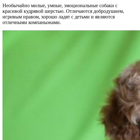
Необычайно милые, умные, эмоциональные собаки с
красивой кудрявой шерстью. Отличаются добродушием,
игривым нравом, хорошо ладят с детьми и являются
отличными компаньонами.