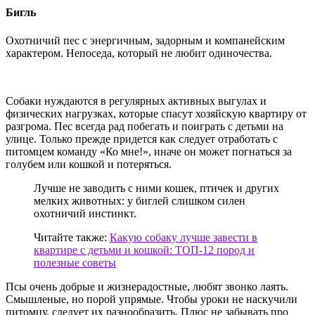
Бигль
Охотничий пес с энергичным, задорным и компанейским
характером. Непоседа, который не любит одиночества.
Собаки нуждаются в регулярных активных выгулах и
физических нагрузках, которые спасут хозяйскую квартиру от
разгрома. Пес всегда рад побегать и поиграть с детьми на
улице. Только прежде придется как следует отработать с
питомцем команду «Ко мне!», иначе он может погнаться за
голубем или кошкой и потеряться.
Лучше не заводить с ними кошек, птичек и других
мелких животных: у биглей слишком силен
охотничий инстинкт.
Читайте также:
Какую собаку лучше завести в
квартире с детьми и кошкой: ТОП-12 пород и
полезные советы
Псы очень добрые и жизнерадостные, любят звонко лаять.
Смышленые, но порой упрямые. Чтобы уроки не наскучили
питомцу, следует их разнообразить. Плюс не забывать про