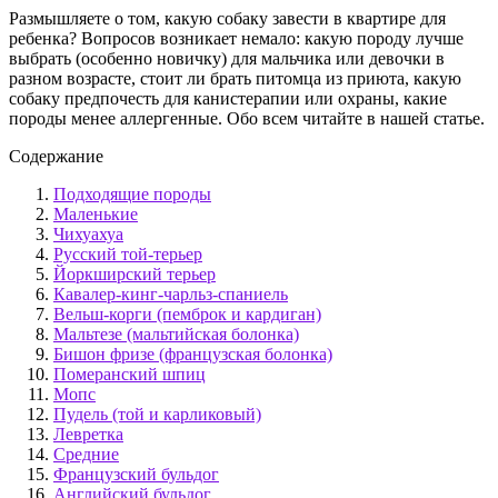
Размышляете о том, какую собаку завести в квартире для
ребенка? Вопросов возникает немало: какую породу лучше
выбрать (особенно новичку) для мальчика или девочки в
разном возрасте, стоит ли брать питомца из приюта, какую
собаку предпочесть для канистерапии или охраны, какие
породы менее аллергенные. Обо всем читайте в нашей статье.
Содержание
Подходящие породы
Маленькие
Чихуахуа
Русский той-терьер
Йоркширский терьер
Кавалер-кинг-чарльз-спаниель
Вельш-корги (пемброк и кардиган)
Мальтезе (мальтийская болонка)
Бишон фризе (французская болонка)
Померанский шпиц
Мопс
Пудель (той и карликовый)
Левретка
Средние
Французский бульдог
Английский бульдог