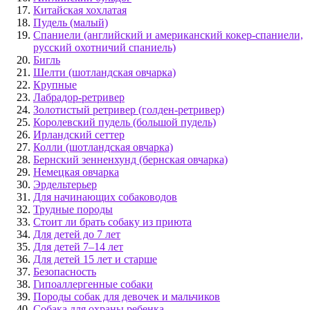
Китайская хохлатая
Пудель (малый)
Спаниели (английский и американский кокер-спаниели,
русский охотничий спаниель)
Бигль
Шелти (шотландская овчарка)
Крупные
Лабрадор-ретривер
Золотистый ретривер (голден-ретривер)
Королевский пудель (большой пудель)
Ирландский сеттер
Колли (шотландская овчарка)
Бернский зенненхунд (бернская овчарка)
Немецкая овчарка
Эрдельтерьер
Для начинающих собаководов
Трудные породы
Стоит ли брать собаку из приюта
Для детей до 7 лет
Для детей 7–14 лет
Для детей 15 лет и старше
Безопасность
Гипоаллергенные собаки
Породы собак для девочек и мальчиков
Собака для охраны ребенка