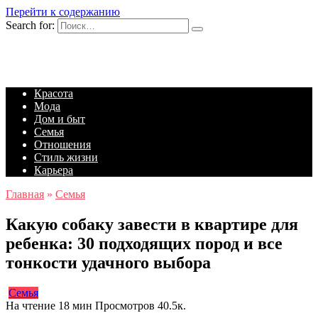
Перейти к содержанию
Search for:
Красота
Мода
Дом и быт
Семья
Отношения
Стиль жизни
Карьера
Главная
»
Семья
Какую собаку завести в квартире для
ребенка: 30 подходящих пород и все
тонкости удачного выбора
Семья
На чтение
18 мин
Просмотров
40.5к.