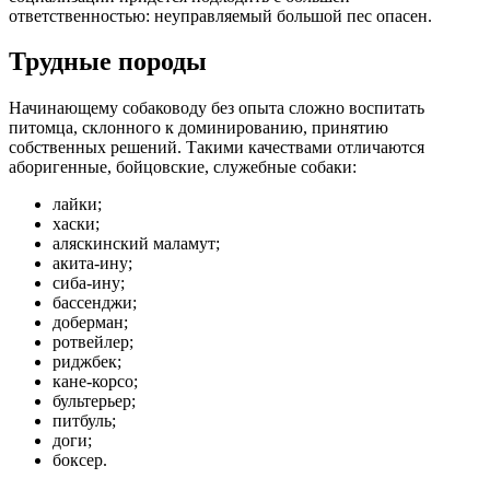
ответственностью: неуправляемый большой пес опасен.
Трудные породы
Начинающему собаководу без опыта сложно воспитать
питомца, склонного к доминированию, принятию
собственных решений. Такими качествами отличаются
аборигенные, бойцовские, служебные собаки:
лайки;
хаски;
аляскинский маламут;
акита-ину;
сиба-ину;
бассенджи;
доберман;
ротвейлер;
риджбек;
кане-корсо;
бультерьер;
питбуль;
доги;
боксер.