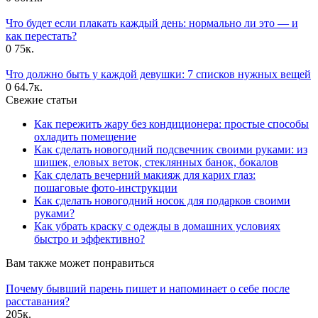
Что будет если плакать каждый день: нормально ли это — и
как перестать?
0
75к.
Что должно быть у каждой девушки: 7 списков нужных вещей
0
64.7к.
Свежие статьи
Как пережить жару без кондиционера: простые способы
охладить помещение
Как сделать новогодний подсвечник своими руками: из
шишек, еловых веток, стеклянных банок, бокалов
Как сделать вечерний макияж для карих глаз:
пошаговые фото-инструкции
Как сделать новогодний носок для подарков своими
руками?
Как убрать краску с одежды в домашних условиях
быстро и эффективно?
Вам также может понравиться
Почему бывший парень пишет и напоминает о себе после
расставания?
205к.