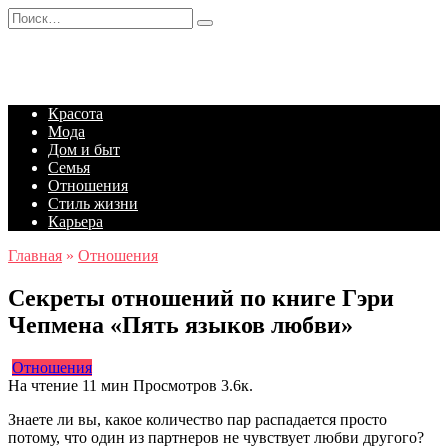
Перейти
Search
к
for:
содержанию
Красота
Мода
Дом и быт
Семья
Отношения
Стиль жизни
Карьера
Главная
»
Отношения
Секреты отношений по книге Гэри
Чепмена «Пять языков любви»
Отношения
На чтение
11 мин
Просмотров
3.6к.
Знаете ли вы, какое количество пар распадается просто
потому, что один из партнеров не чувствует любви другого?