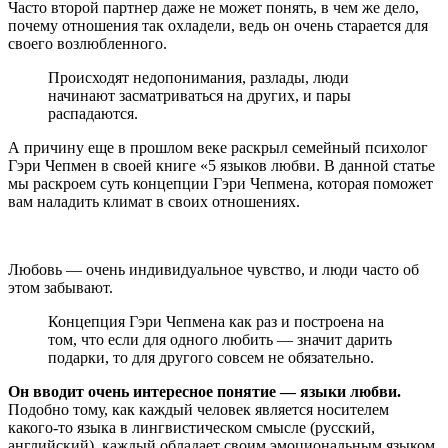
Часто второй партнер даже не может понять, в чем же дело,
почему отношения так охладели, ведь он очень старается для
своего возлюбленного.
Происходят недопонимания, разлады, люди
начинают засматриваться на других, и пары
распадаются.
А причину еще в прошлом веке раскрыл семейный психолог
Гэри Чепмен в своей книге «5 языков любви. В данной статье
мы раскроем суть концепции Гэри Чепмена, которая поможет
вам наладить климат в своих отношениях.
Любовь — очень индивидуальное чувство, и люди часто об
этом забывают.
Концепция Гэри Чепмена как раз и построена на
том, что если для одного любить — значит дарить
подарки, то для другого совсем не обязательно.
Он вводит очень интересное понятие — языки любви.
Подобно тому, как каждый человек является носителем
какого-то языка в лингвистическом смысле (русский,
английский), каждый обладает своим эмоциональным языком.