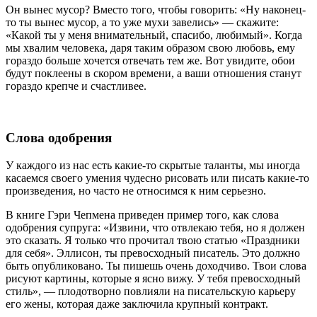
Он вынес мусор? Вместо того, чтобы говорить: «Ну наконец-
то ты вынес мусор, а то уже мухи завелись» — скажите:
«Какой ты у меня внимательный, спасибо, любимый». Когда
мы хвалим человека, даря таким образом свою любовь, ему
гораздо больше хочется отвечать тем же. Вот увидите, обои
будут поклеены в скором времени, а ваши отношения станут
гораздо крепче и счастливее.
Слова одобрения
У каждого из нас есть какие-то скрытые таланты, мы иногда
касаемся своего умения чудесно рисовать или писать какие-то
произведения, но часто не относимся к ним серьезно.
В книге Гэри Чепмена приведен пример того, как слова
одобрения супруга: «Извини, что отвлекаю тебя, но я должен
это сказать. Я только что прочитал твою статью «Праздники
для себя». Эллисон, ты превосходный писатель. Это должно
быть опубликовано. Ты пишешь очень доходчиво. Твои слова
рисуют картины, которые я ясно вижу. У тебя превосходный
стиль», — плодотворно повлияли на писательскую карьеру
его жены, которая даже заключила крупный контракт.