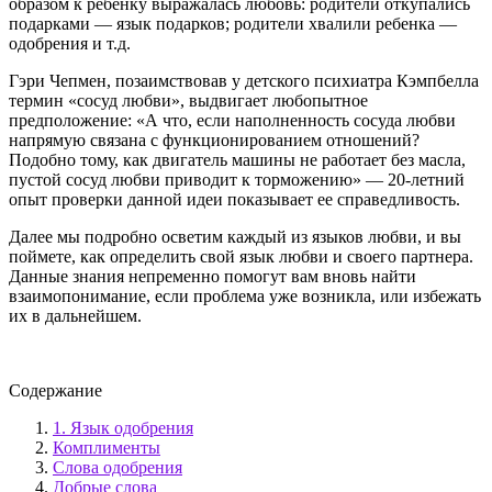
образом к ребенку выражалась любовь: родители откупались
подарками — язык подарков; родители хвалили ребенка —
одобрения и т.д.
Гэри Чепмен, позаимствовав у детского психиатра Кэмпбелла
термин «сосуд любви», выдвигает любопытное
предположение: «А что, если наполненность сосуда любви
напрямую связана с функционированием отношений?
Подобно тому, как двигатель машины не работает без масла,
пустой сосуд любви приводит к торможению» — 20-летний
опыт проверки данной идеи показывает ее справедливость.
Далее мы подробно осветим каждый из языков любви, и вы
поймете, как определить свой язык любви и своего партнера.
Данные знания непременно помогут вам вновь найти
взаимопонимание, если проблема уже возникла, или избежать
их в дальнейшем.
Содержание
1. Язык одобрения
Комплименты
Слова одобрения
Добрые слова