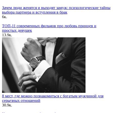
Зачем люди женятся и выходят замуж: психологические тайны
выбора партнера и вступления в брак
6к.
ТОП-11 современных фильмов про любовь принцев и
простых девушек
13.9к.
8 мест, где можно познакомиться с богатым мужчиной для
серьезных отношений
30.9к.