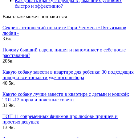
Как убрать краску с одежды в домашних условиях
быстро и эффективно?
Вам также может понравиться
Секреты отношений по книге Гэри Чепмена «Пять языков
любви»
3.6к.
Почему бывший парень пишет и напоминает о себе после
расставания?
205к.
Какую собаку завести в квартире для ребенка: 30 подходящих
пород и все тонкости удачного выбора
40.5к.
Какую собаку лучше завести в квартире с детьми и кошкой:
ТОП-12 пород и полезные советы
31.9к.
ТОП-11 современных фильмов про любовь принцев и
простых девушек
13.9к.