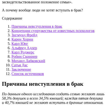
засвидетельствованное положение семьи».
А почему вообще люди не хотят вступать в брак?
Содержание
Причины невступления в брак
Концепции супружества от известных психологов
Зигмунд Фрейд
Карен Хорни
Карл Юнг
Альфред Адлер
Карл Роджерс
Робин Скиннер
Михаил Лабковский
Сатья Дас
Заключение
Список источников
Причины невступления в брак
По данным одного исследования создать семью желают лишь
58,3% девушек и всего 34,5% юношей; каждая пятая девушка
и 40,7% юношей не желают вступать в брачные отношения.