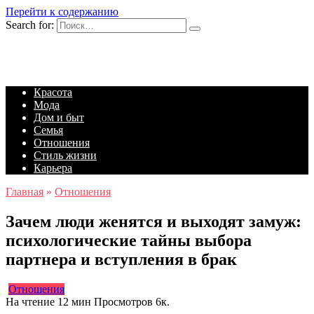
Перейти к содержанию
Search for:
Красота
Мода
Дом и быт
Семья
Отношения
Стиль жизни
Карьера
Главная
»
Отношения
Зачем люди женятся и выходят замуж:
психологические тайны выбора
партнера и вступления в брак
Отношения
На чтение
12 мин
Просмотров
6к.