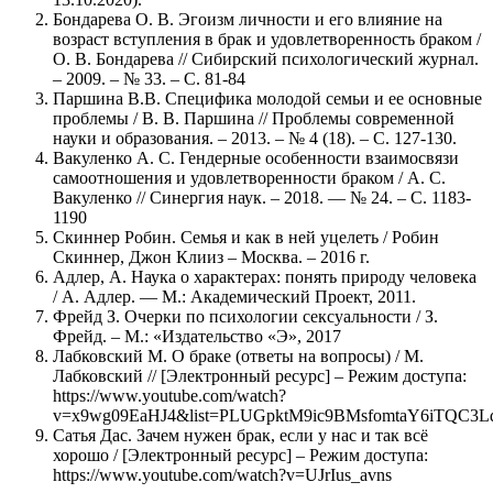
Бондарева О. В. Эгоизм личности и его влияние на
возраст вступления в брак и удовлетворенность браком /
О. В. Бондарева // Сибирский психологический журнал.
– 2009. – № 33. – С. 81-84
Паршина В.В. Специфика молодой семьи и ее основные
проблемы / В. В. Паршина // Проблемы современной
науки и образования. – 2013. – № 4 (18). – С. 127-130.
Вакуленко А. С. Гендерные особенности взаимосвязи
самоотношения и удовлетворенности браком / А. С.
Вакуленко // Синергия наук. – 2018. — № 24. – С. 1183-
1190
Скиннер Робин. Семья и как в ней уцелеть / Робин
Скиннер, Джон Клииз – Москва. – 2016 г.
Адлер, А. Наука о характерах: понять природу человека
/ А. Адлер. — М.: Академический Проект, 2011.
Фрейд З. Очерки по психологии сексуальности / З.
Фрейд. – М.: «Издательство «Э», 2017
Лабковский М. О браке (ответы на вопросы) / М.
Лабковский // [Электронный ресурс] – Режим доступа:
https://www.youtube.com/watch?
v=x9wg09EaHJ4&list=PLUGpktM9ic9BMsfomtaY6iTQC3L
Сатья Дас. Зачем нужен брак, если у нас и так всё
хорошо / [Электронный ресурс] – Режим доступа:
https://www.youtube.com/watch?v=UJrIus_avns