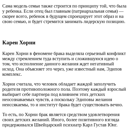
Сама модель семьи также строится по принципу той, что была
у ребенка. Если отец был главным (патриархальная семья) —
скорее всего, ребенок в будущем спроецирует этот образ и на
свою семью, и будет стремится занимать лидерскую позицию.
Карен Хорни
Карен Хорни в феномене брака выделяла серьезный конфликт
между стремлением туда вступить и сложившуюся идею о
том, что исполнение данного желания ждет негативный
исход. Она объясняет это через, уже известный нам, Эдипов
комплекс.
Хорни считала, что человек обладает жаждой заполучить
родителя противоположного пола. Поэтому каждый взрослый
выбирает себе партнера под влиянием этих детских
неосознаваемых чувств, а поскольку Эдиповы желания
неиссякаемы, то и институт брака будет существовать вечно.
То есть, по Хорни брак является средством удовлетворения
своих детских желаний. Иного, более позитивного взгляда
придерживался Швейцарский психиатр Карл Густав Юнг.