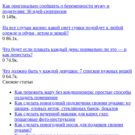
Как оригинально сообщить о беременности мужу и
родителям: 36 идей-сюрпризов
0
149к.
На все случаи жизни: какой цвет сумки подойдет к любой
одежде и обуви, летом и зимой?
0
86.1к.
Что будет если плакать каждый день: нормально ли это — и
как перестать?
0
74.9к.
Что должно быть у каждой девушки: 7 списков нужных вещей
0
64.7к.
Свежие статьи
Как пережить жару без кондиционера: простые способы
охладить помещение
Как сделать новогодний подсвечник своими руками: из
шишек, еловых веток, стеклянных банок, бокалов
Как сделать вечерний макияж для карих глаз:
пошаговые фото-инструкции
Как сделать новогодний носок для подарков своими
руками?