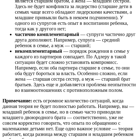
является старшим братом, а жена — младшей сестрой.
Здесь не будет конфликта за лидерство (старшие дети в
семьях чаще всего обладают лидерскими качествами, а
младшие привыкли быть в некоем подчинении). У
одного из супругов есть опыт в воспитании ребенка,
тогда как у другого нет;
частично комплементарный
— супруги частично друг
друга дополняют. Например, супруга — средний
ребенок в семье, а муж — старший;
некомплементарный
— порядок рождения в семье у
каждого из партнеров совпадает. По Адлеру в такой
ситуации будет сложно установить компромисс.
Например, если оба партнера старшие в семье, то они
оба будут бороться за власть. Особенно сложно, если
жена — старшая сестра сестер, а муж — старший брат
братьев. Здесь еще и добавляется проблема неопытности
во взаимоотношениях с противоположным полом.
Примечание:
есть огромное количество ситуаций, когда
данная теория не будет полностью работать. Например, вы —
младший ребенок в семье, но в семью часто приводили
младшего двоюродного брата — соответственно, уже не
совсем корректно говорить, что опыта по обращению с
маленькими детьми нет. Еще одно важное условие — теория
работает, когда разница между старшим и младшим ребенком