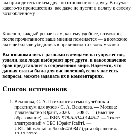
вы приходитесь никем друг по отношению к другу. В случае
какого-то происшествия, вас даже не пустят в палату к своему
возлюбленному.
Конечно, каждый решает сам, как ему удобнее, возможно,
после прочитанного ваше мнения поменяется — а возможно,
вы еще больше убедились в правильности своих мыслей
Вы ознакомились с разными взглядами на супружество,
узнали, как люди выбирают друг друга, и какое значение
брак представляет в современном мире. Надеемся, что
данная статья была для вас полезной, если у вас есть
вопросы, можете задавать их в комментариях.
Список источников
Векилова, С. А. Психология семьи: учебник и
практикум для вузов / С. А. Векилова. — Москва:
Издательство Юрайт, 2020. — 308 с. — (Высшее
образование). — ISBN 978-5-534-01445-7. — Текст:
электронный // ЭБС Юрайт [сайт]. —
URL: https://urait.ru/bcode/450847 (дата обращения:
13.10.2020).