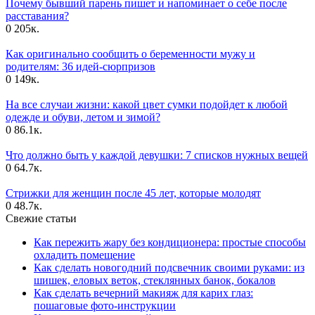
Почему бывший парень пишет и напоминает о себе после
расставания?
0
205к.
Как оригинально сообщить о беременности мужу и
родителям: 36 идей-сюрпризов
0
149к.
На все случаи жизни: какой цвет сумки подойдет к любой
одежде и обуви, летом и зимой?
0
86.1к.
Что должно быть у каждой девушки: 7 списков нужных вещей
0
64.7к.
Стрижки для женщин после 45 лет, которые молодят
0
48.7к.
Свежие статьи
Как пережить жару без кондиционера: простые способы
охладить помещение
Как сделать новогодний подсвечник своими руками: из
шишек, еловых веток, стеклянных банок, бокалов
Как сделать вечерний макияж для карих глаз:
пошаговые фото-инструкции