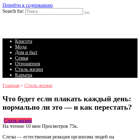
Перейти к содержанию
Search for:
Красота
Мода
Дом и быт
Семья
Отношения
Стиль жизни
Карьера
Главная
»
Стиль жизни
Что будет если плакать каждый день:
нормально ли это — и как перестать?
Стиль жизни
На чтение
10 мин
Просмотров
75к.
Слезы — естественная реакция организма людей на