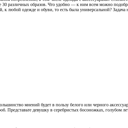
е 30 различных образов. Что удобно — к ним всем можно подобр
й, к любой одежде и обуви, то есть была универсальной? Задача 
большинство мнений будет в пользу белого или черного аксессуа
об. Представьте девушку в серебристых босоножках, голубом ле