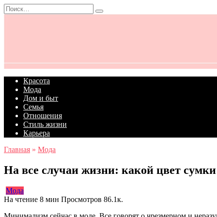
Перейти
Search
к
for:
содержанию
Красота
Мода
Дом и быт
Семья
Отношения
Стиль жизни
Карьера
Главная
»
Мода
На все случаи жизни: какой цвет сумки
Мода
На чтение
8 мин
Просмотров
86.1к.
Минимализм сейчас в моде. Все говорят о чрезмерном и нераз