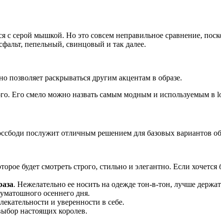
ся с серой мышкой. Но это совсем неправильное сравнение, пос
сфальт, пепельный, свинцовый и так далее.
йно позволяет раскрываться другим акцентам в образе.
го. Его смело можно назвать самым модным и используемым в lo
россбоди послужит отличным решением для базовых вариантов об
рое будет смотреть строго, стильно и элегантно. Если хочется 
раза
. Нежелательно ее носить на одежде тон-в-тон, лучше держат
суматошного осеннего дня.
екательности и уверенности в себе.
ыбор настоящих королев.