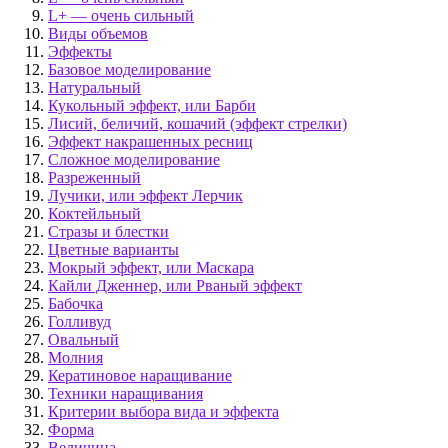
L+ — очень сильный
Виды объемов
Эффекты
Базовое моделирование
Натуральный
Кукольный эффект, или Барби
Лисий, беличий, кошачий (эффект стрелки)
Эффект накрашенных ресниц
Сложное моделирование
Разреженный
Лучики, или эффект Лерчик
Коктейльный
Стразы и блестки
Цветные варианты
Мокрый эффект, или Маскара
Кайли Дженнер, или Рваный эффект
Бабочка
Голливуд
Овальный
Молния
Кератиновое наращивание
Техники наращивания
Критерии выбора вида и эффекта
Форма
Величина