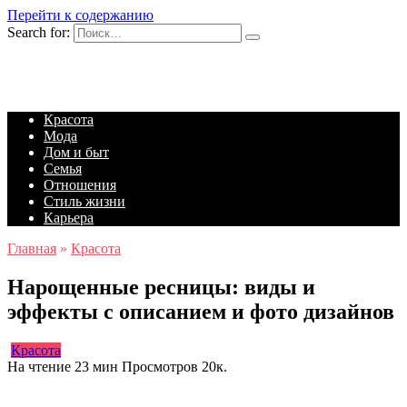
Перейти к содержанию
Search for:
Красота
Мода
Дом и быт
Семья
Отношения
Стиль жизни
Карьера
Главная
»
Красота
Нарощенные ресницы: виды и
эффекты с описанием и фото дизайнов
Красота
На чтение
23 мин
Просмотров
20к.