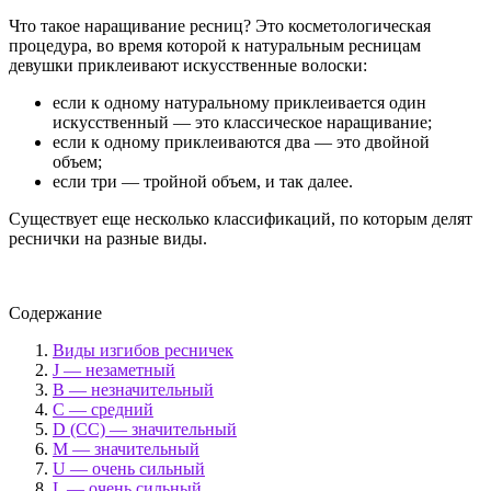
Что такое наращивание ресниц? Это косметологическая
процедура, во время которой к натуральным ресницам
девушки приклеивают искусственные волоски:
если к одному натуральному приклеивается один
искусственный — это классическое наращивание;
если к одному приклеиваются два — это двойной
объем;
если три — тройной объем, и так далее.
Существует еще несколько классификаций, по которым делят
реснички на разные виды.
Содержание
Виды изгибов ресничек
J — незаметный
В — незначительный
С — средний
D (СС) — значительный
М — значительный
U — очень сильный
L — очень сильный