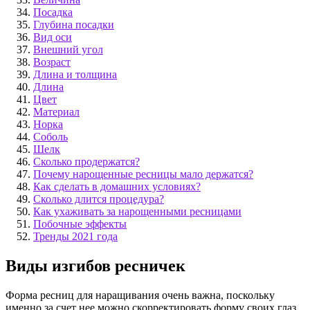
Посадка
Глубина посадки
Вид оси
Внешний угол
Возраст
Длина и толщина
Длина
Цвет
Материал
Норка
Соболь
Шелк
Сколько продержатся?
Почему нарощенные ресницы мало держатся?
Как сделать в домашних условиях?
Сколько длится процедура?
Как ухаживать за нарощенными ресницами
Побочные эффекты
Тренды 2021 года
Виды изгибов ресничек
Форма ресниц для наращивания очень важна, поскольку
именно за счет нее можно скорректировать форму своих глаз.