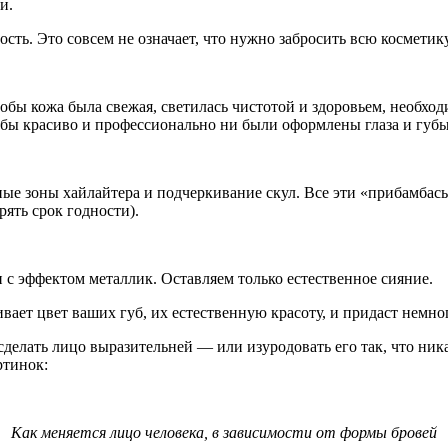
и.
сть. Это совсем не означает, что нужно забросить всю косметик
тобы кожа была свежая, светилась чистотой и здоровьем, необх
к бы красиво и профессионально ни были оформлены глаза и губы
ые зоны хайлайтера и подчеркивание скул. Все эти «прибамбасы
рять срок годности).
 с эффектом металлик. Оставляем только естественное сияние.
вает цвет ваших губ, их естественную красоту, и придаст немно
сделать лицо выразительней — или изуродовать его так, что ни
ртинок:
Как меняется лицо человека, в зависимости от формы бровей