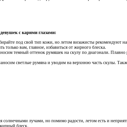
девушек с карими глазами:
ирайте под свой тип кожи, но летом визажисты рекомендуют на
 только вам, главное, избавиться от жирного блеска.
носим темный оттенок румяшек на скулу по диагонали. Плавно р
аносим светлые румяна и уводим на верхнюю часть скулы. Такж
ся солнечными лучами, но помимо радости, летом есть и непри
 жирный блеск.