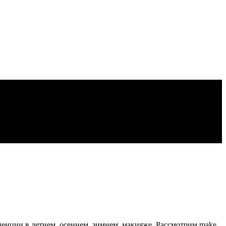
нденции в летнем, осеннем, зимнем, макияже. Рассмотрим make