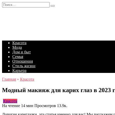
Перейти
Search
к
for:
содержанию
Красота
Мода
Дом и быт
Семья
Отношения
Стиль жизни
Карьера
Главная
»
Красота
Модный макияж для карих глаз в 2023 г
Красота
На чтение
14 мин
Просмотров
13.9к.
Дорогие кареглазки, эта статья именно для вас! Мы расскажем