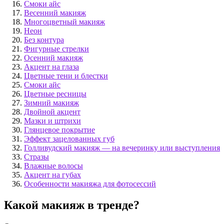
Смоки айс
Весенний макияж
Многоцветный макияж
Неон
Без контура
Фигурные стрелки
Осенний макияж
Акцент на глаза
Цветные тени и блестки
Смоки айс
Цветные ресницы
Зимний макияж
Двойной акцент
Мазки и штрихи
Глянцевое покрытие
Эффект зацелованных губ
Голливудский макияж — на вечеринку или выступления
Стразы
Влажные волосы
Акцент на губах
Особенности макияжа для фотосессий
Какой макияж в тренде?