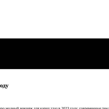
оду
 про модный макияж для карих глаз в 2023 году, современные те