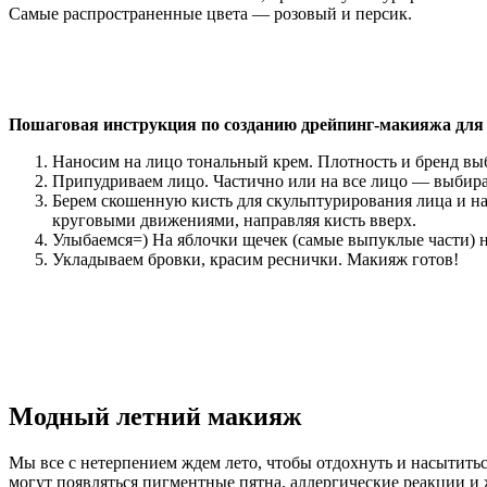
Самые распространенные цвета — розовый и персик.
Пошаговая инструкция по созданию дрейпинг-макияжа для 
Наносим на лицо тональный крем. Плотность и бренд выб
Припудриваем лицо. Частично или на все лицо — выбирать
Берем скошенную кисть для скульптурирования лица и на
круговыми движениями, направляя кисть вверх.
Улыбаемся=) На яблочки щечек (самые выпуклые части) н
Укладываем бровки, красим реснички. Макияж готов!
Модный летний макияж
Мы все с нетерпением ждем лето, чтобы отдохнуть и насытить
могут появляться пигментные пятна, аллергические реакции и