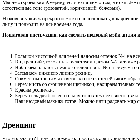
Мы не откроем вам Америку, если напишем о том, что «nude» 
естественные тона (розоватый, коричневый, бежевый).
Нюдовый макияж прекрасно можно использовать, как дневной —
лицу и подходит на все времена года.
Пошаговая инструкция, как сделать нюдовый мэйк ап для к
Большой кисточкой для теней наносим оттенок №4 на все
Внутренний уголок глаза осветляем цветом №2, а также 
Набираем на кисть немного теней цвета №5 и рисуем тон
Затемняем нижнюю линию ресниц.
Совместим три самых светлых оттенка теней таким образ
Берем кисть со скошенной щетинкой, набираем темных те
Красим реснички.
Берем гель для бровей на пару тонов темнее своего цвет
Наш нюдовый макияж готов. Можно идти радовать мир св
Дрейпинг
Что это значит? Ничего сложного, просто скульптурирование 