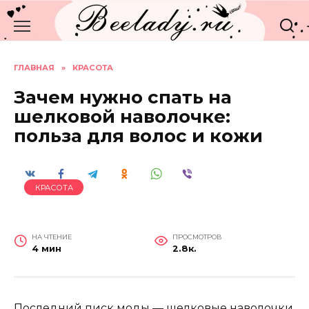
Перейти
к
содержанию
ГЛАВНАЯ
»
КРАСОТА
Зачем нужно спать на
шелковой наволочке:
польза для волос и кожи
КРАСОТА
НА ЧТЕНИЕ
ПРОСМОТРОВ
4 мин
2.8к.
Последний писк моды — шелковые наволочки.