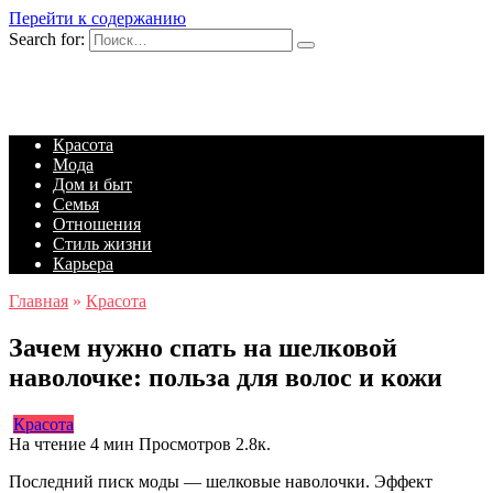
Перейти к содержанию
Search for:
Красота
Мода
Дом и быт
Семья
Отношения
Стиль жизни
Карьера
Главная
»
Красота
Зачем нужно спать на шелковой
наволочке: польза для волос и кожи
Красота
На чтение
4 мин
Просмотров
2.8к.
Последний писк моды — шелковые наволочки. Эффект