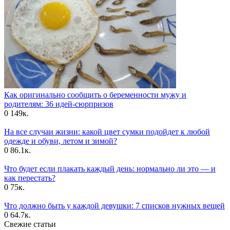
Как оригинально сообщить о беременности мужу и
родителям: 36 идей-сюрпризов
0
149к.
На все случаи жизни: какой цвет сумки подойдет к любой
одежде и обуви, летом и зимой?
0
86.1к.
Что будет если плакать каждый день: нормально ли это — и
как перестать?
0
75к.
Что должно быть у каждой девушки: 7 списков нужных вещей
0
64.7к.
Свежие статьи